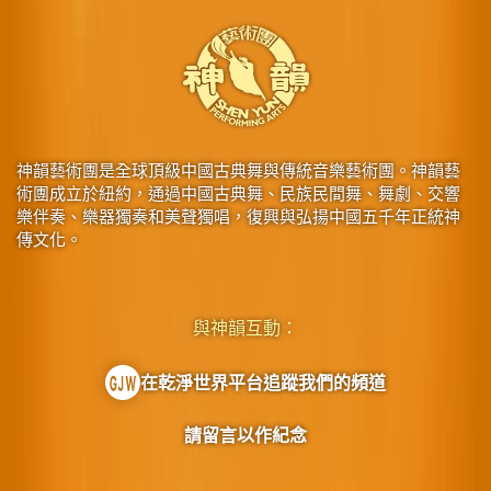
神韻藝術團是全球頂級中國古典舞與傳統音樂藝術團。神韻藝
術團成立於紐約，通過中國古典舞、民族民間舞、舞劇、交響
樂伴奏、樂器獨奏和美聲獨唱，復興與弘揚中國五千年正統神
傳文化。
與神韻互動：
在乾淨世界平台追蹤我們的頻道
請留言以作紀念