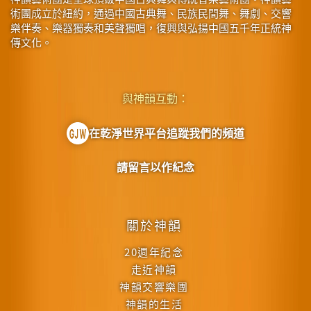
術團成立於紐約，通過中國古典舞、民族民間舞、舞劇、交響
樂伴奏、樂器獨奏和美聲獨唱，復興與弘揚中國五千年正統神
傳文化。
與神韻互動：
在乾淨世界平台追蹤我們的頻道
請留言以作紀念
關於神韻
20週年紀念
走近神韻
神韻交響樂團
神韻的生活