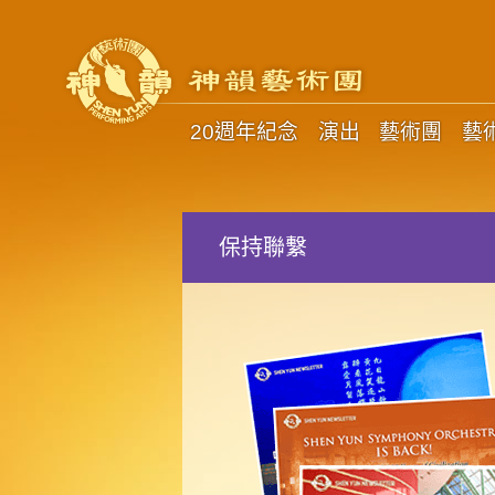
20週年紀念
演出
藝術團
藝
保持聯繫