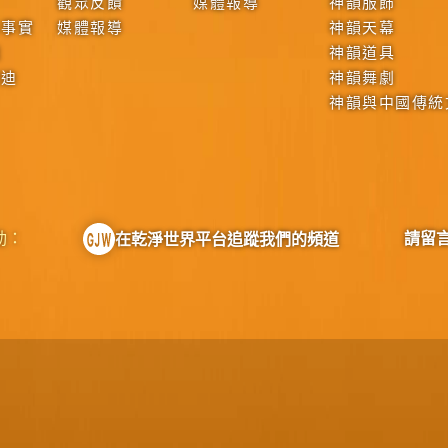
觀眾反饋
媒體報導
神韻服飾
本事實
媒體報導
神韻天幕
戰
神韻道具
啟迪
神韻舞劇
神韻與中國傳統
動：
請留
在乾淨世界平台追蹤我們的頻道