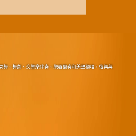
間舞、舞劇、交響樂伴奏、樂器獨奏和美聲獨唱，復興與