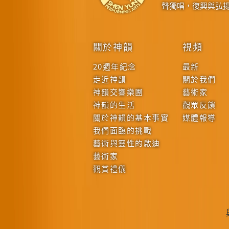
聲獨唱，復興與弘
關於神韻
視頻
20週年紀念
最新
走近神韻
關於我們
神韻交響樂團
藝術家
神韻的生活
觀眾反饋
關於神韻的基本事實
媒體報導
我們面臨的挑戰
藝術與靈性的啟迪
藝術家
觀賞禮儀