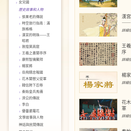
女兒國
歷史故事和人物
漢宮
張果老的傳說
——
時空旅行指南：滿
族格格
詳細信
漢宮的明珠——王
昭君
王羲
敦煌莫高窟
序
王羲之書蘭亭序
詳細信
康熙智擒鰲拜
楊家將
岳飛精忠報國
楊家
花木蘭替父從軍
詳細信
韓信胯下忍辱
秦始皇兵馬俑
濟公的傳說
花木
李白
軍
優曇婆羅花
詳細信
文學故事與人物
神話與民間傳說