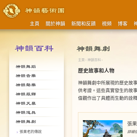
主頁
關於神韻
新聞和反饋
視頻
博客
主頁
›
神韻百科
›
歷史故事和人物
神韻舞劇中所展現的歷史故
供考證。這些真實發生的故
值觀作出了具體而生動的詮
張果
詳細信
張果老的傳說