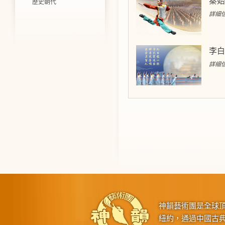
秦始
歷史朝代
詳細信
李白
詳細信
神韻藝術團是全球
紐約，通過中國古