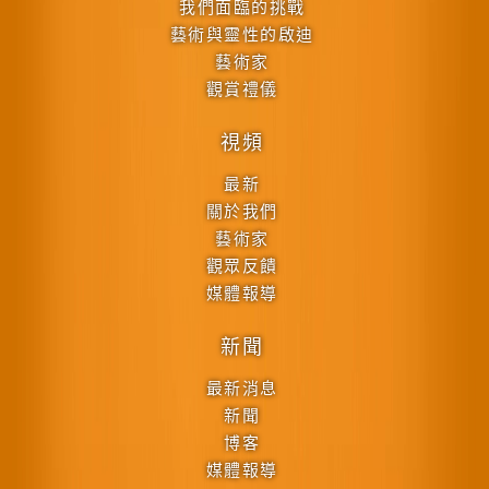
我們面臨的挑戰
藝術與靈性的啟迪
藝術家
觀賞禮儀
視頻
最新
關於我們
藝術家
觀眾反饋
媒體報導
新聞
最新消息
新聞
博客
媒體報導