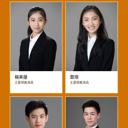
楊美蓮
鄭煜
主要領舞演員
主要領舞演員