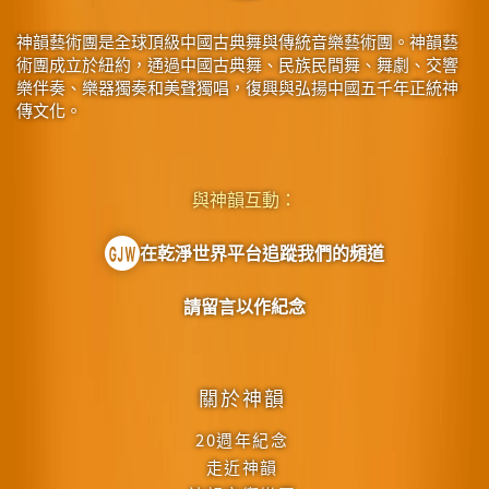
神韻藝術團是全球頂級中國古典舞與傳統音樂藝術團。神韻藝
術團成立於紐約，通過中國古典舞、民族民間舞、舞劇、交響
樂伴奏、樂器獨奏和美聲獨唱，復興與弘揚中國五千年正統神
傳文化。
與神韻互動：
在乾淨世界平台追蹤我們的頻道
請留言以作紀念
關於神韻
20週年紀念
走近神韻