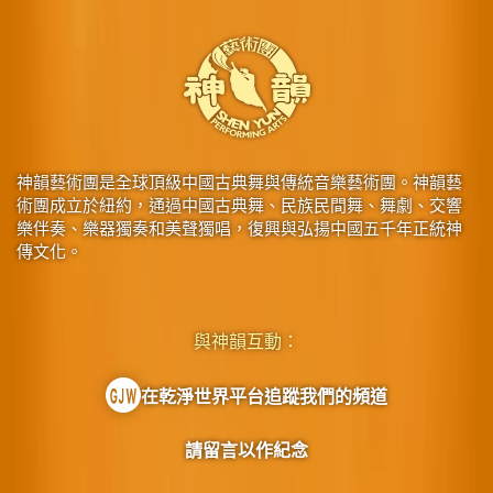
神韻藝術團是全球頂級中國古典舞與傳統音樂藝術團。神韻藝
術團成立於紐約，通過中國古典舞、民族民間舞、舞劇、交響
樂伴奏、樂器獨奏和美聲獨唱，復興與弘揚中國五千年正統神
傳文化。
與神韻互動：
在乾淨世界平台追蹤我們的頻道
請留言以作紀念