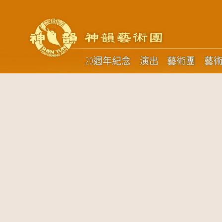
20週年紀念
演出
藝術團
藝