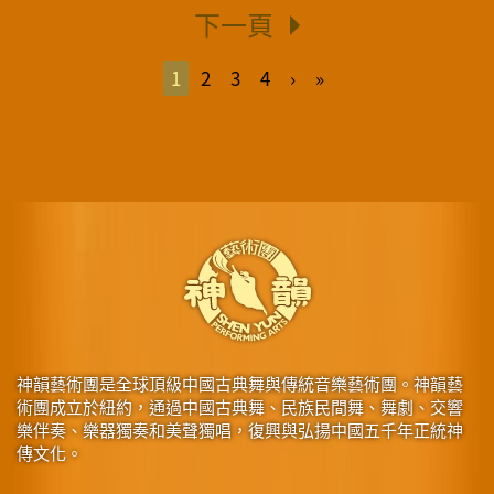
下一頁
1
2
3
4
›
»
神韻藝術團是全球頂級中國古典舞與傳統音樂藝術團。神韻藝
術團成立於紐約，通過中國古典舞、民族民間舞、舞劇、交響
樂伴奏、樂器獨奏和美聲獨唱，復興與弘揚中國五千年正統神
傳文化。