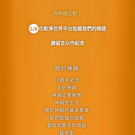
與神韻互動：
在乾淨世界平台追蹤我們的頻道
請留言以作紀念
關於神韻
20週年紀念
走近神韻
神韻交響樂團
神韻的生活
關於神韻的基本事實
我們面臨的挑戰
藝術與靈性的啟迪
藝術家