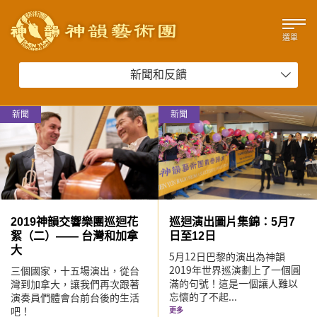
選單
新聞和反饋
新聞
新聞
2019神韻交響樂團巡迴花
巡迴演出圖片集錦：5月7
絮（二）—— 台灣和加拿
日至12日
大
5月12日巴黎的演出為神韻
2019年世界巡演劃上了一個圓
三個國家，十五場演出，從台
滿的句號！這是一個讓人難以
灣到加拿大，讓我們再次跟著
忘懷的了不起...
演奏員們體會台前台後的生活
吧！
更多