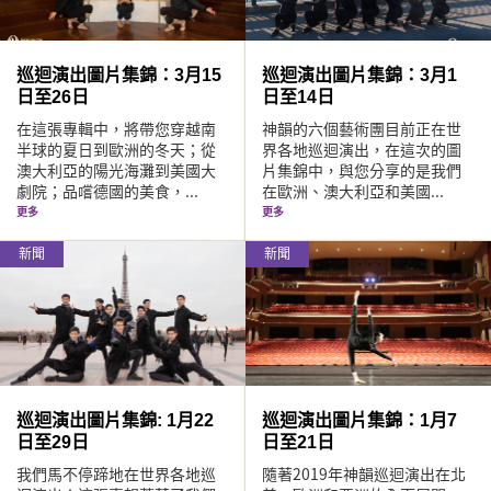
巡迴演出圖片集錦：3月15
巡迴演出圖片集錦：3月1
日至26日
日至14日
在這張專輯中，將帶您穿越南
神韻的六個藝術團目前正在世
半球的夏日到歐洲的冬天；從
界各地巡迴演出，在這次的圖
澳大利亞的陽光海灘到美國大
片集錦中，與您分享的是我們
劇院；品嚐德國的美食，...
在歐洲、澳大利亞和美國...
更多
更多
新聞
新聞
巡迴演出圖片集錦: 1月22
巡迴演出圖片集錦：1月7
日至29日
日至21日
我們馬不停蹄地在世界各地巡
隨著2019年神韻巡迴演出在北