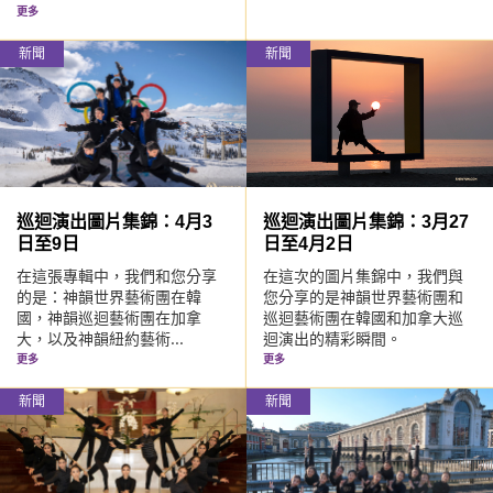
更多
新聞
新聞
巡迴演出圖片集錦：4月3
巡迴演出圖片集錦：3月27
日至9日
日至4月2日
在這張專輯中，我們和您分享
在這次的圖片集錦中，我們與
的是：神韻世界藝術團在韓
您分享的是神韻世界藝術團和
國，神韻巡迴藝術團在加拿
巡迴藝術團在韓國和加拿大巡
大，以及神韻紐約藝術...
迴演出的精彩瞬間。
更多
更多
新聞
新聞