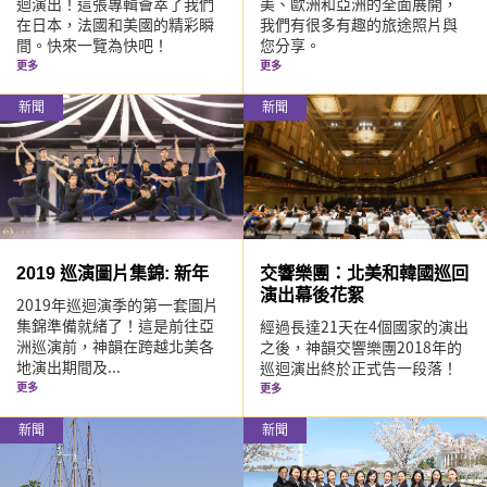
迴演出！這張專輯薈萃了我們
美、歐洲和亞洲的全面展開，
在日本，法國和美國的精彩瞬
我們有很多有趣的旅途照片與
間。快來一覽為快吧！
您分享。
更多
更多
新聞
新聞
2019 巡演圖片集錦: 新年
交響樂團：北美和韓國巡回
演出幕後花絮
2019年巡迴演季的第一套圖片
集錦準備就緒了！這是前往亞
經過長達21天在4個國家的演出
洲巡演前，神韻在跨越北美各
之後，神韻交響樂團2018年的
地演出期間及...
巡迴演出終於正式告一段落！
更多
更多
新聞
新聞