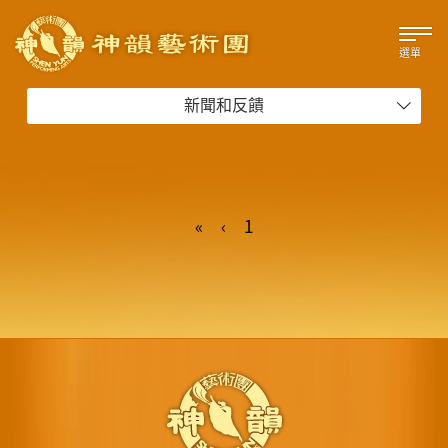
選單
新聞和反饋
«
‹
1