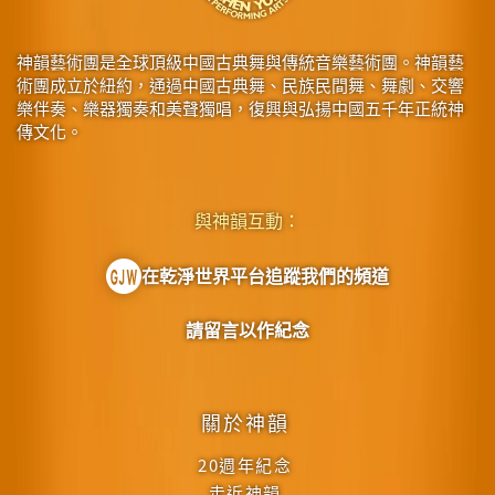
神韻藝術團是全球頂級中國古典舞與傳統音樂藝術團。神韻藝
術團成立於紐約，通過中國古典舞、民族民間舞、舞劇、交響
樂伴奏、樂器獨奏和美聲獨唱，復興與弘揚中國五千年正統神
傳文化。
與神韻互動：
在乾淨世界平台追蹤我們的頻道
請留言以作紀念
關於神韻
20週年紀念
走近神韻