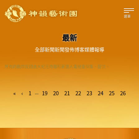
選單
最新
全部
新聞
新聞發佈
博客
媒體報導
所有的觀眾反饋由大紀元時報和新唐人電視臺採集、提供。
...
«
‹
1
19
20
21
22
23
24
25
26