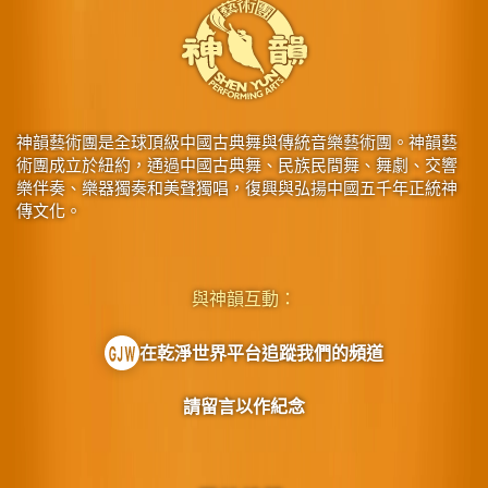
神韻藝術團是全球頂級中國古典舞與傳統音樂藝術團。神韻藝
術團成立於紐約，通過中國古典舞、民族民間舞、舞劇、交響
樂伴奏、樂器獨奏和美聲獨唱，復興與弘揚中國五千年正統神
傳文化。
與神韻互動：
在乾淨世界平台追蹤我們的頻道
請留言以作紀念