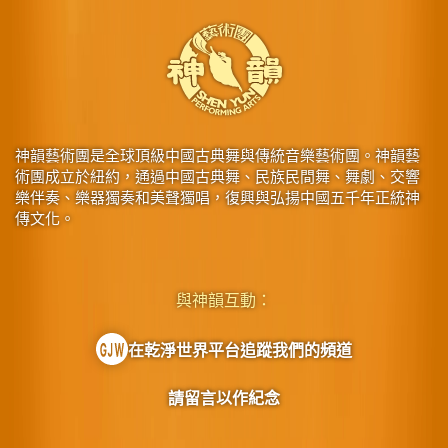
神韻藝術團是全球頂級中國古典舞與傳統音樂藝術團。神韻藝
術團成立於紐約，通過中國古典舞、民族民間舞、舞劇、交響
樂伴奏、樂器獨奏和美聲獨唱，復興與弘揚中國五千年正統神
傳文化。
與神韻互動：
在乾淨世界平台追蹤我們的頻道
請留言以作紀念