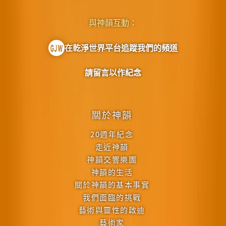
與神韻互動：
在乾淨世界平台追蹤我們的頻道
請留言以作紀念
關於神韻
20週年紀念
走近神韻
神韻交響樂團
神韻的生活
關於神韻的基本事實
我們面臨的挑戰
藝術與靈性的啟迪
藝術家