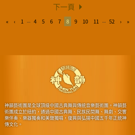
下一頁
...
...
«
‹
1
4
5
6
7
8
9
10
11
52
›
»
神韻藝術團是全球頂級中國古典舞與傳統音樂藝術團。神韻藝
術團成立於紐約，通過中國古典舞、民族民間舞、舞劇、交響
樂伴奏、樂器獨奏和美聲獨唱，復興與弘揚中國五千年正統神
傳文化。