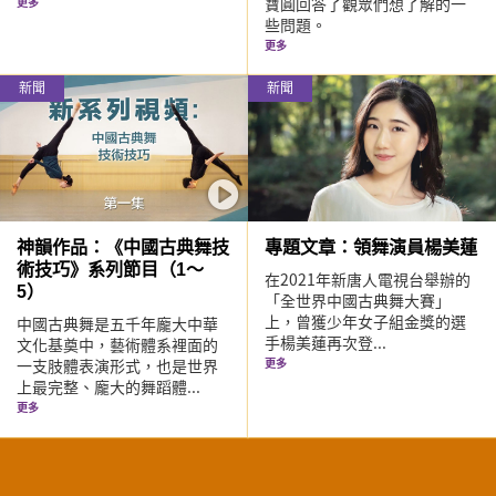
寶圓回答了觀眾們想了解的一
更多
些問題。
更多
新聞
新聞
神韻作品：《中國古典舞技
專題文章：領舞演員楊美蓮
術技巧》系列節目（1～
在2021年新唐人電視台舉辦的
5）
「全世界中國古典舞大賽」
上，曾獲少年女子組金獎的選
中國古典舞是五千年龐大中華
手楊美蓮再次登...
文化基奠中，藝術體系裡面的
一支肢體表演形式，也是世界
更多
上最完整、龐大的舞蹈體...
更多