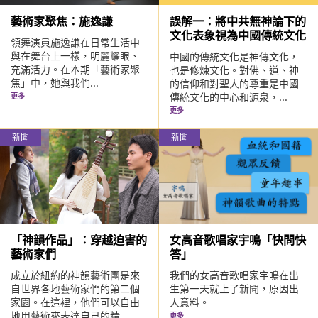
藝術家聚焦：施逸謙
誤解一：將中共無神論下的
文化表象視為中國傳統文化
領舞演員施逸謙在日常生活中
與在舞台上一樣，明麗耀眼、
中國的傳統文化是神傳文化，
充滿活力。在本期「藝術家聚
也是修煉文化。對佛、道、神
焦」中，她與我們...
的信仰和對聖人的尊重是中國
傳統文化的中心和源泉，...
更多
更多
新聞
新聞
「神韻作品」：穿越迫害的
女高音歌唱家宇鳴「快問快
藝術家們
答」
成立於紐約的神韻藝術團是來
我們的女高音歌唱家宇鳴在出
自世界各地藝術家們的第二個
生第一天就上了新聞，原因出
家園。在這裡，他們可以自由
人意料。
地用藝術來表達自己的精...
更多