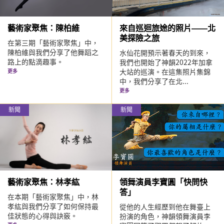
藝術家聚焦：陳柏維
來自巡迴旅途的照片——北
美探險之旅
在第三期「藝術家聚焦」中，
陳柏維與我們分享了他舞蹈之
水仙花開預示著春天的到來，
路上的點滴趣事。
我們也開始了神韻2022年加拿
大站的巡演。在這集照片集錦
更多
中，我們分享了在北...
更多
新聞
新聞
藝術家聚焦：林孝紘
領舞演員李寶圓「快問快
答」
在本期「藝術家聚焦」中，林
孝紘與我們分享了如何保持最
從他的人生經歷到他在舞臺上
佳狀態的心得與訣竅。
扮演的角色，神韻領舞演員李