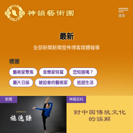
選單
最新
全部
新聞
新聞發佈
博客
媒體報導
標簽
藝術家聚焦
音樂家特寫
您知道嗎？
圖片日誌
被迫害的藝術家
巡迴生活
新聞
神韻百科