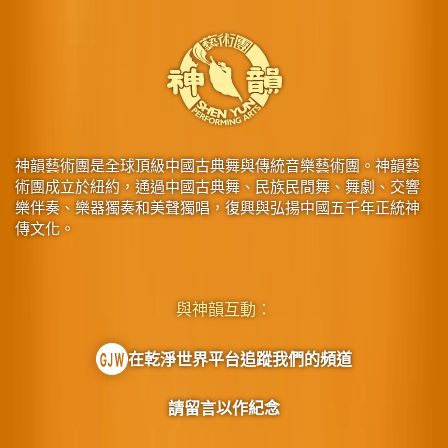
神韻藝術團是全球頂級中國古典舞與傳統音樂藝術團。神韻藝
術團成立於紐約，通過中國古典舞、民族民間舞、舞劇、交響
樂伴奏、樂器獨奏和美聲獨唱，復興與弘揚中國五千年正統神
傳文化。
與神韻互動：
在乾淨世界平台追蹤我們的頻道
請留言以作紀念