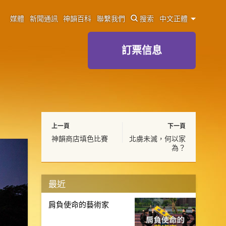
媒體
新聞通訊
神韻百科
聯繫我們
搜索
中文正體
訂票信息
上一頁
下一頁
神韻商店填色比賽
北虜未滅，何以家
為？
最近
肩負使命的藝術家