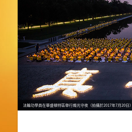
法輪功學員在華盛頓特區舉行燭光守夜（拍攝於2017年7月20日