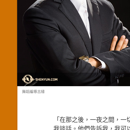
舞蹈編導古緣
「在那之後，一夜之間，一
我談話。他們告訴我，我可