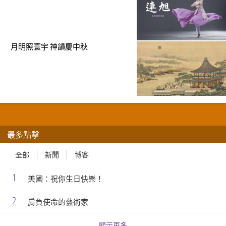
月明照寰宇 神韻慶中秋
最多點擊
全部
新聞
博客
1
美國：祝你生日快樂！
2
肩負使命的藝術家
顯示更多