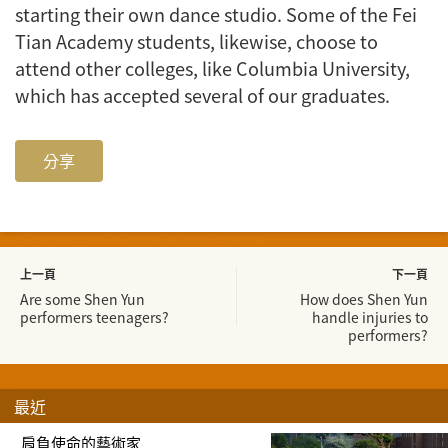
starting their own dance studio. Some of the Fei
Tian Academy students, likewise, choose to
attend other colleges, like Columbia University,
which has accepted several of our graduates.
分享
上一頁
下一頁
Are some Shen Yun
How does Shen Yun
performers teenagers?
handle injuries to
performers?
最近
肩負使命的藝術家