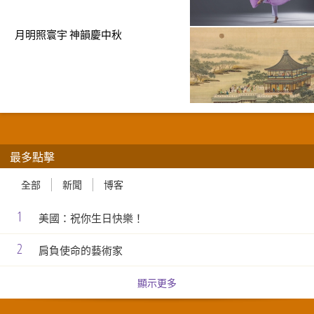
月明照寰宇 神韻慶中秋
最多點擊
全部
新聞
博客
1
美國：祝你生日快樂！
2
肩負使命的藝術家
顯示更多