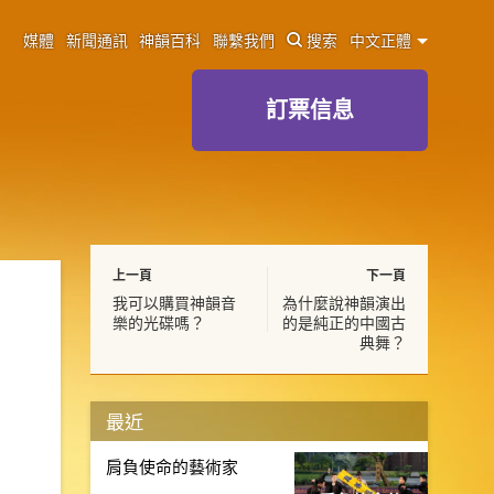
媒體
新聞通訊
神韻百科
聯繫我們
搜索
中文正體
訂票信息
上一頁
下一頁
我可以購買神韻音
為什麼說神韻演出
樂的光碟嗎？
的是純正的中國古
典舞？
最近
肩負使命的藝術家