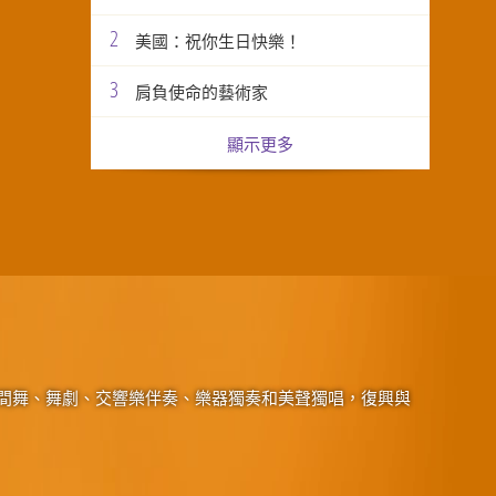
2
美國：祝你生日快樂！
3
肩負使命的藝術家
顯示更多
間舞、舞劇、交響樂伴奏、樂器獨奏和美聲獨唱，復興與