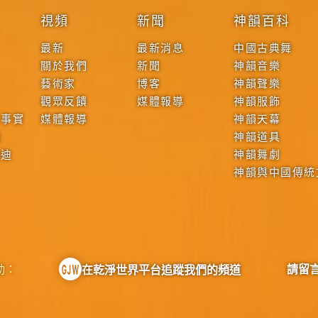
視頻
新聞
神韻百科
最新
最新消息
中國古典舞
關於我們
新聞
神韻音樂
藝術家
博客
神韻聲樂
觀眾反饋
媒體報導
神韻服飾
本事實
媒體報導
神韻天幕
戰
神韻道具
啟迪
神韻舞劇
神韻與中國傳統
動：
請留
在乾淨世界平台追蹤我們的頻道