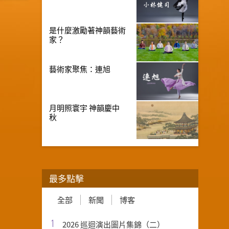
是什麼激勵著神韻藝術
家？
藝術家聚焦：連旭
月明照寰宇 神韻慶中
秋
最多點擊
全部
新聞
博客
1
2026 巡迴演出圖片集錦（二）