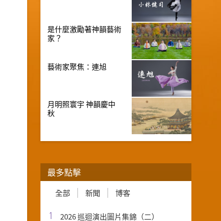
是什麼激勵著神韻藝術
家？
藝術家聚焦：連旭
月明照寰宇 神韻慶中
秋
最多點擊
全部
新聞
博客
1
2026 巡迴演出圖片集錦（二）