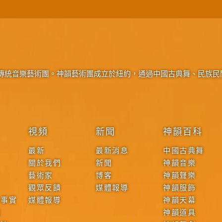
傳統音樂藝術團。神韻藝術團成立於紐約，通過中國古典舞、民族民
視頻
新聞
神韻百科
最新
最新消息
中國古典舞
關於我們
新聞
神韻音樂
藝術家
博客
神韻聲樂
觀眾反饋
媒體報導
神韻服飾
本事實
媒體報導
神韻天幕
戰
神韻道具