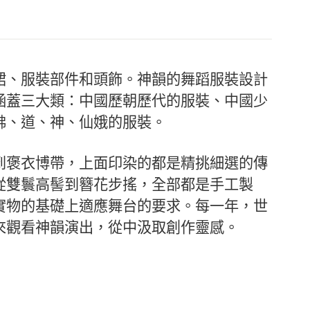
裙、服裝部件和頭飾。神韻的舞蹈服裝設計
涵蓋三大類：中國歷朝歷代的服裝、中國少
佛、道、神、仙娥的服裝。
到褒衣博帶，上面印染的都是精挑細選的傳
從雙鬟高髻到簪花步搖，全部都是手工製
實物的基礎上適應舞台的要求。每一年，世
來觀看神韻演出，從中汲取創作靈感。