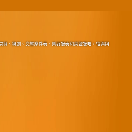
間舞、舞劇、交響樂伴奏、樂器獨奏和美聲獨唱，復興與