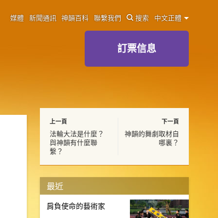
媒體
新聞通訊
神韻百科
聯繫我們
搜索
中文正體
訂票信息
上一頁
下一頁
法輪大法是什麼？
神韻的舞劇取材自
與神韻有什麼聯
哪裏？
繫？
最近
肩負使命的藝術家