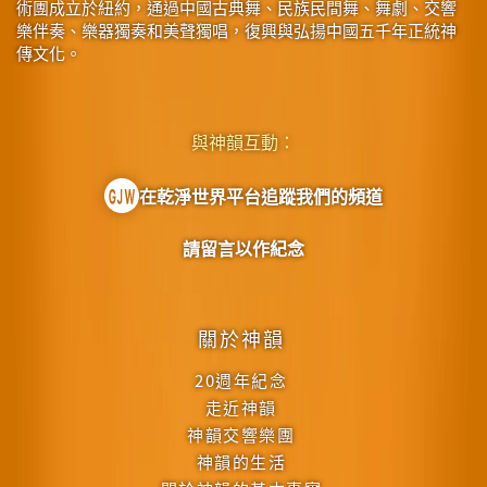
術團成立於紐約，通過中國古典舞、民族民間舞、舞劇、交響
樂伴奏、樂器獨奏和美聲獨唱，復興與弘揚中國五千年正統神
傳文化。
與神韻互動：
在乾淨世界平台追蹤我們的頻道
請留言以作紀念
關於神韻
20週年紀念
走近神韻
神韻交響樂團
神韻的生活