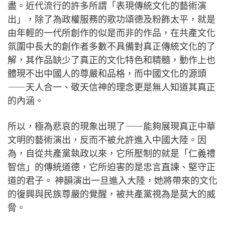
盡。近代流行的許多所謂「表現傳統文化的藝術演
出」，除了為政權服務的歌功頌德及粉飾太平，就是
由年輕的一代所創作的似是而非的作品，在共產文化
氛圍中長大的創作者多數不具備對真正傳統文化的了
解，其作品缺少了真正的文化特色和精髓，動作上也
體現不出中國人的尊嚴和品格，而中國文化的源頭
——天人合一、敬天信神的理念更是無人知道其真正
的內涵。
所以，極為悲哀的現象出現了——能夠展現真正中華
文明的藝術演出，反而不被允許進入中國大陸。因
為，自從共產黨執政以來，它所壓制的就是「仁義禮
智信」的傳統道德，它所迫害的是忠言直諫、堅守正
道的君子。 神韻演出一旦進入大陸，她將帶來的文化
的復興與民族尊嚴的覺醒，被共產黨視為是莫大的威
脅。