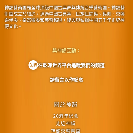
神韻藝術團是全球頂級中國古典舞與傳統音樂藝術團。神韻藝
術團成立於紐約，通過中國古典舞、民族民間舞、舞劇、交響
樂伴奏、樂器獨奏和美聲獨唱，復興與弘揚中國五千年正統神
傳文化。
與神韻互動：
在乾淨世界平台追蹤我們的頻道
請留言以作紀念
關於神韻
20週年紀念
走近神韻
神韻交響樂團