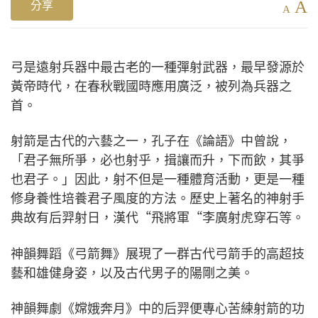
A
分享
A
弓是遠射兵器中最古老的一種彈射武器，最早發源於
黃帝時代，在春秋戰國時應用廣泛，被列為兵器之
首。
射箭是古代的六藝之一，孔子在《論語》中曾說，
「君子無所爭，必也射乎，揖讓而升，下而飲，其爭
也君子。」因此，射不但是一種體育活動，更是一種
修身養性培養君子風度的方法。歷史上著名的神射手
典故有后羿射日，漢代“飛將軍“李廣射虎穿石等。
神韻舞蹈《弓箭舞》展現了一群古代弓箭手的高超技
藝和雄健身姿，以及古代男子的陽剛之美。
神韻舞劇《嫦娥奔月》中的后羿便專心苦練射箭的功