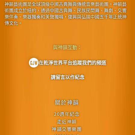
神韻藝術團是全球頂級中國古典舞與傳統音樂藝術團。神韻藝
術團成立於紐約，通過中國古典舞、民族民間舞、舞劇、交響
樂伴奏、樂器獨奏和美聲獨唱，復興與弘揚中國五千年正統神
傳文化。
與神韻互動：
在乾淨世界平台追蹤我們的頻道
請留言以作紀念
關於神韻
20週年紀念
走近神韻
神韻交響樂團