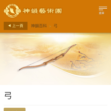
選單
>
上一頁
神韻百科
弓
弓