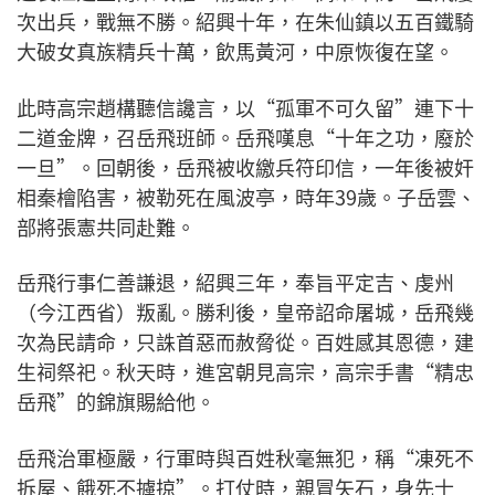
次出兵，戰無不勝。紹興十年，在朱仙鎮以五百鐵騎
大破女真族精兵十萬，飲馬黃河，中原恢復在望。
此時高宗趙構聽信讒言，以“孤軍不可久留”連下十
二道金牌，召岳飛班師。岳飛嘆息“十年之功，廢於
一旦”。回朝後，岳飛被收繳兵符印信，一年後被奸
相秦檜陷害，被勒死在風波亭，時年39歲。子岳雲、
部將張憲共同赴難。
岳飛行事仁善謙退，紹興三年，奉旨平定吉、虔州
（今江西省）叛亂。勝利後，皇帝詔命屠城，岳飛幾
次為民請命，只誅首惡而赦脅從。百姓感其恩德，建
生祠祭祀。秋天時，進宮朝見高宗，高宗手書“精忠
岳飛”的錦旗賜給他。
岳飛治軍極嚴，行軍時與百姓秋毫無犯，稱“凍死不
拆屋、餓死不擄掠”。打仗時，親冒矢石，身先士