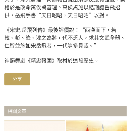
檜於是改命萬俟禼審理。萬俟禼施以酷刑讓岳飛招
供，岳飛手書“天日昭昭，天日昭昭”以對。
《宋史.岳飛列傳》最後評價說：“西漢而下，若
韓、彭、絳、灌之為將，代不乏人，求其文武全器、
仁智並施如宋岳飛者，一代豈多見哉。”
神韻舞劇《精忠報國》取材於這段歷史。
分享
相關文章