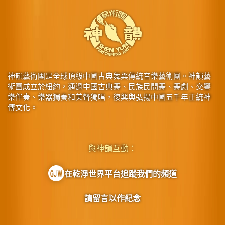
神韻藝術團是全球頂級中國古典舞與傳統音樂藝術團。神韻藝
術團成立於紐約，通過中國古典舞、民族民間舞、舞劇、交響
樂伴奏、樂器獨奏和美聲獨唱，復興與弘揚中國五千年正統神
傳文化。
與神韻互動：
在乾淨世界平台追蹤我們的頻道
請留言以作紀念