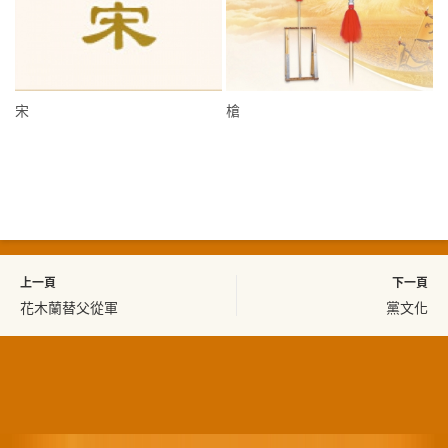
宋
槍
上一頁
下一頁
花木蘭替父從軍
黨文化