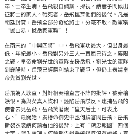
卒。士卒生病，岳飛親自調藥、探視。請妻子問候出
征將士的家人。戰死者，岳飛撫育他們的後代。凡是
朝廷封賞，岳飛全部分發給將士，分毫不取。敵軍稱
“撼山易，撼岳家軍難”！
在南宋的“中興四將”中，岳飛軍功最大，但出身最
低、年紀最小。岳飛對另外三人一直屈己待之。襄陽
之戰，皇帝命劉光世的軍隊支援岳飛，劉光世的軍隊
到襄陽時，岳飛已經勝利結束了戰爭，但仍上表請皇
帝先賞劉光世。
岳飛為人耿直，對奸相秦檜直言不諱的批評，被秦檜
嫉恨。為與女真人謀和，誣陷岳飛謀反。逮捕岳飛的
使者去見岳飛，岳飛笑著說“皇天后土，可表此
心。”最開始，秦檜命御史中丞何鑄審問岳飛，岳飛
撕裂衣裳請何鑄看他的後背，上有“精忠報國”四個
大字，深入膚理。何鑄報告說岳飛謀反沒有證據，秦