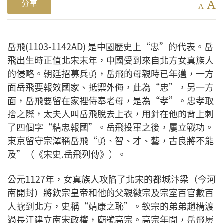
A
分享
A
岳飛(1103-1142AD) 是中國歷史上“忠”的代表。岳
飛出生時正值北宋末年，中國受到來自北方女真族人
的侵略。朝廷招募兵勇，岳飛的母親時已年邁，一方
面岳飛要報效國家、抵禦外侮，此為“忠”，另一方
面，岳飛要留在家裡侍奉老母，是為“孝”。忠孝取
捨之際，太夫人叫岳飛脫去上衣，用針在他的背上刺
了四個字“精忠報國”。岳飛投軍之後，屢立戰功。
東京留守宗澤稱岳飛“勇、智、才、藝，古良將不能
及”（《宋史.岳飛列傳》）。
公元1127年，女真族人攻陷了北宋的都城汴梁（今河
南開封）將欽宗皇帝和他的父親徽宗及宗室百官數百
人擄到北方，史稱“靖康之恥”。欽宗的弟弟趙構渡
過長江建立南宋政權，廟號高宗。高宗年間，岳飛屢