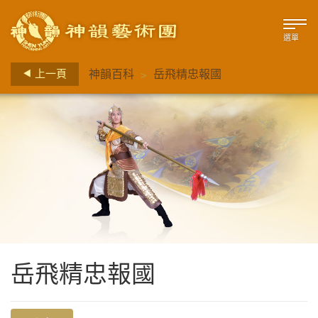
選單
>
上一頁
神韻百科
岳飛精忠報國
岳飛精忠報國