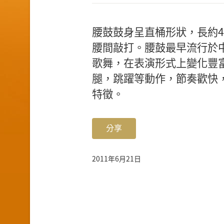
腰鼓鼓身呈直桶形狀，長約4
腰間敲打。腰鼓最早流行於
歌舞，在表演形式上變化豐
腿，跳躍等動作，節奏歡快
特徵。
分享
2011年6月21日