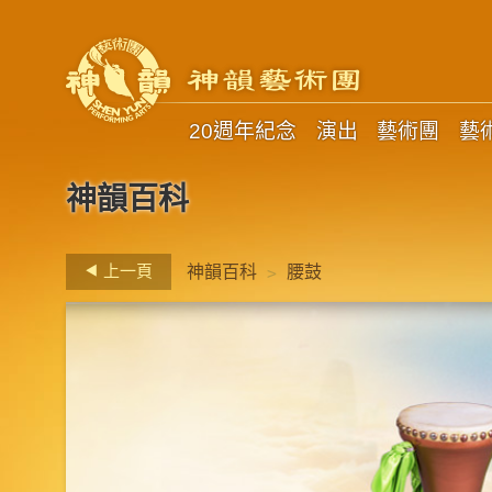
20週年紀念
演出
藝術團
藝
神韻百科
>
上一頁
神韻百科
腰鼓