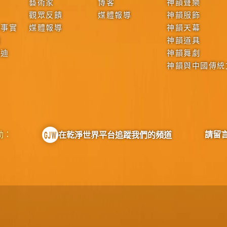
藝術家
博客
神韻聲樂
觀眾反饋
媒體報導
神韻服飾
本事實
媒體報導
神韻天幕
戰
神韻道具
啟迪
神韻舞劇
神韻與中國傳統
動：
請留
在乾淨世界平台追蹤我們的頻道