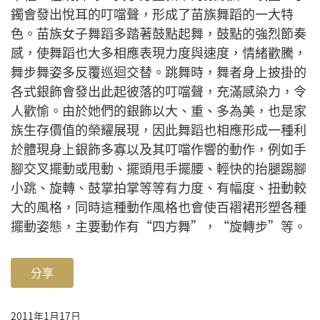
鐲會發出悅耳的叮噹聲，形成了苗族舞蹈的一大特
色。苗族女子舞蹈多踏著鼓點起舞，鼓點的強烈節奏
感，使舞蹈也大多相應表現力度與速度，情緒歡騰，
舞步舞姿多反覆巡迴交替。跳舞時，舞者身上披掛的
各式銀飾會發出此起彼落的叮噹聲，充滿感染力，令
人歡愉。由於她們的銀飾以大、重、多為美，也是家
族生存價值的榮耀展現，因此舞蹈也相應形成一種利
於體現身上銀飾多寡以及其叮噹作響的動作，例如手
腳交叉擺動或甩動、擺頭甩手擺腰、輕快的抬腿踢腳
小跳、旋轉、鼓掌拍掌等等有力度、有幅度、扭動較
大的風格，同時這種動作風格也會使百褶裙形塑各種
擺動姿態，主要動作有“四方舞”，“旋轉步”等。
分享
2011年1月17日