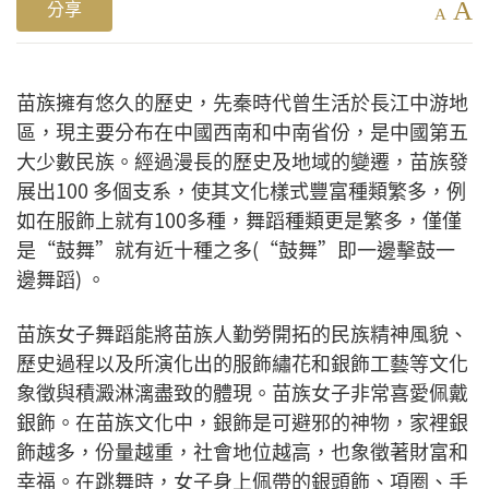
A
分享
A
苗族擁有悠久的歷史，先秦時代曾生活於長江中游地
區，現主要分布在中國西南和中南省份，是中國第五
大少數民族。經過漫長的歷史及地域的變遷，苗族發
展出100 多個支系，使其文化樣式豐富種類繁多，例
如在服飾上就有100多種，舞蹈種類更是繁多，僅僅
是“鼓舞”就有近十種之多(“鼓舞”即一邊擊鼓一
邊舞蹈) 。
苗族女子舞蹈能將苗族人勤勞開拓的民族精神風貌、
歷史過程以及所演化出的服飾繡花和銀飾工藝等文化
象徵與積澱淋漓盡致的體現。苗族女子非常喜愛佩戴
銀飾。在苗族文化中，銀飾是可避邪的神物，家裡銀
飾越多，份量越重，社會地位越高，也象徵著財富和
幸福。在跳舞時，女子身上佩帶的銀頭飾、項圈、手