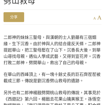
劈山救母
A
分享
A
二郎神的妹妹三聖母，與漢朝的士人劉曏有三宿姻
緣，生下沉香。由於神與人的結合違反天條，二郎神
提起華山，把三聖母壓在了山下。沉香長大後，到華
山尋找母親，遇仙人學成武藝，又得到宣花斧。沉香
打敗二郎神，劈開華山，救出了自己的母親。
在華山的西峰頂上，有一塊十餘丈長的巨石齊茬茬被
截成三節。傳說是劉沉香劈山救母的遺跡。
另外也有二郎神楊戩劈開桃山救母的傳說，其事見於
《西遊記》第六回。楊戩去花果山擒美猴王，孫悟空
對楊戩說：“我記得當年玉帝妹子思凡下界，配合楊