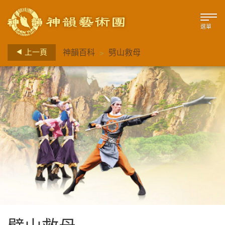
選單
>
上一頁
神韻百科
劈山救母