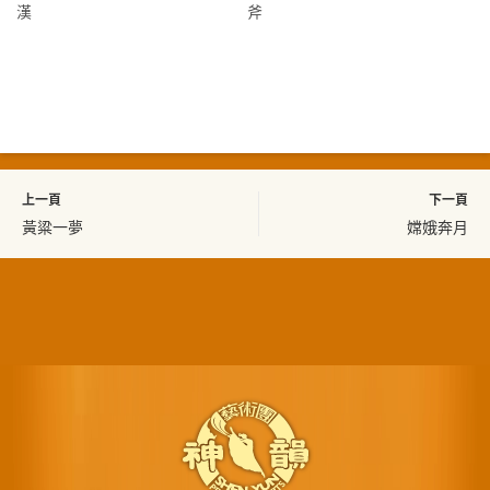
漢
斧
上一頁
下一頁
黃粱一夢
嫦娥奔月