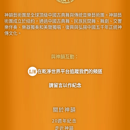
神韻藝術團是全球頂級中國古典舞與傳統音樂藝術團。神韻藝
術團成立於紐約，通過中國古典舞、民族民間舞、舞劇、交響
樂伴奏、樂器獨奏和美聲獨唱，復興與弘揚中國五千年正統神
傳文化。
與神韻互動：
在乾淨世界平台追蹤我們的頻道
請留言以作紀念
關於神韻
20週年紀念
走近神韻