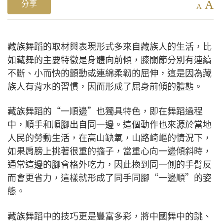
A
分享
A
藏族舞蹈的取材輿表現形式多來自藏族人的生活，比
如藏舞的主要特徵是身體向前傾，膝關節分別有連續
不斷、小而快的顫動或連綿柔韌的屈伸，這是因為藏
族人有背水的習慣，因而形成了屈身前傾的體態。
藏族舞蹈的“一順邊”也獨具特色，即在舞蹈過程
中，順手和順腳出自同一邊。這個動作也來源於當地
人民的勞動生活，在高山缺氧，山路崎嶇的情況下，
如果肩膀上挑著很重的擔子，當重心向一邊傾斜時，
通常這邊的腳會格外吃力，因此換到同一側的手臂反
而會更省力，這樣就形成了同手同腳“一邊順”的姿
態。
藏族舞蹈中的技巧更是豐富多彩，將中國舞中的跳、