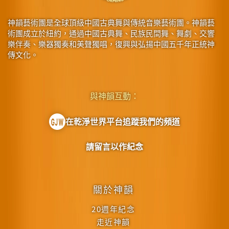
神韻藝術團是全球頂級中國古典舞與傳統音樂藝術團。神韻藝
術團成立於紐約，通過中國古典舞、民族民間舞、舞劇、交響
樂伴奏、樂器獨奏和美聲獨唱，復興與弘揚中國五千年正統神
傳文化。
與神韻互動：
在乾淨世界平台追蹤我們的頻道
請留言以作紀念
關於神韻
20週年紀念
走近神韻