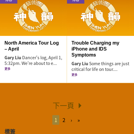
North America Tour Log
Trouble Charging my
– April
iPhone and IDS
Symptoms
Gary Liu
Dancer's log, April 1,
5:32pm. We're about to e...
Gary Liu
Some things are just
critical for life on tour....
更多
更多
下一頁
1
2
›
»
標簽