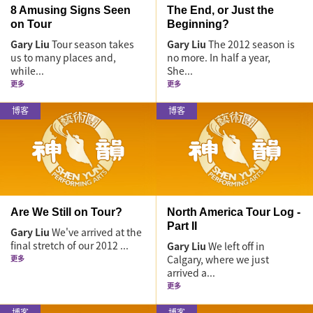
8 Amusing Signs Seen
The End, or Just the
on Tour
Beginning?
Gary Liu
Tour season takes
Gary Liu
The 2012 season is
us to many places and,
no more. In half a year,
while...
She...
更多
更多
博客
博客
Are We Still on Tour?
North America Tour Log -
Part II
Gary Liu
We've arrived at the
final stretch of our 2012 ...
Gary Liu
We left off in
Calgary, where we just
更多
arrived a...
更多
博客
博客