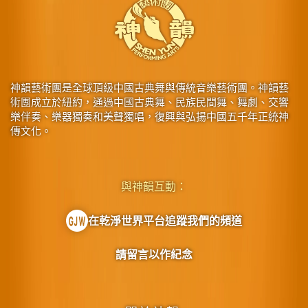
神韻藝術團是全球頂級中國古典舞與傳統音樂藝術團。神韻藝
術團成立於紐約，通過中國古典舞、民族民間舞、舞劇、交響
樂伴奏、樂器獨奏和美聲獨唱，復興與弘揚中國五千年正統神
傳文化。
與神韻互動：
在乾淨世界平台追蹤我們的頻道
請留言以作紀念