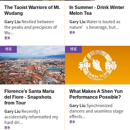
The Taoist Warriors of Mt.
In Summer - Drink Winter
Wudang
Melon Tea
Gary Liu
Nestled between
Gary Liu
Water is touted as
the peaks and precipices of
nature’s beverage, but...
Wu...
更多
更多
博客
博客
Florence’s Santa Maria
What Makes A Shen Yun
del Fiore - Snapshots
Performance Possible?
from Tour
Gary Liu
Synchronized
dancers and seamless stage
Gary Liu
Recently I
effects...
accidentally reformatted my
hard dri...
更多
更多