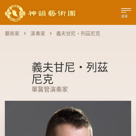
選單
藝術家
演奏家
義夫甘尼‧列茲尼克
義夫甘尼‧列茲
尼克
單簧管演奏家