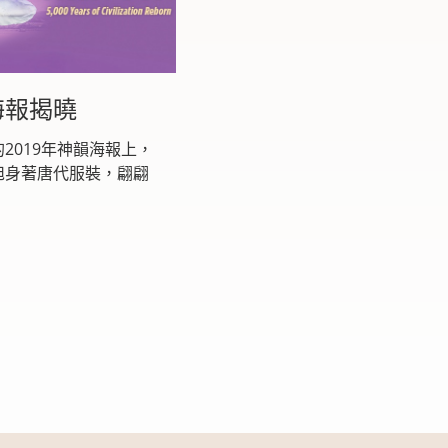
年海報揭曉
2019年神韻海報上，
旭身著唐代服裝，翩翩