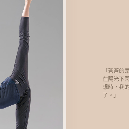
「蒼蒼的
在陽光下
想時，我
了。」