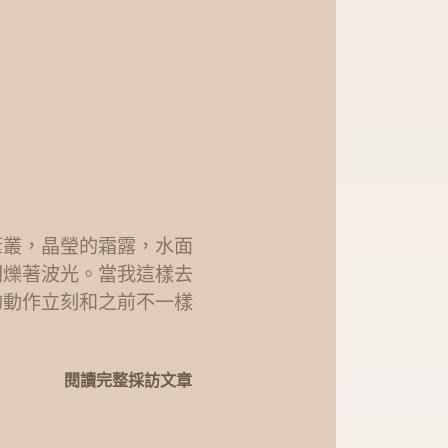
葦叢，晶瑩的霜露，水面
閃爍著波光。當我這樣去
的動作立刻和之前不一樣
閱讀完整採訪文章