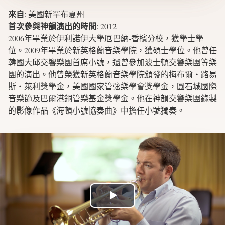
來自
:
美國新罕布夏州
首次參與神韻演出的時間
:
2012
2006年畢業於伊利諾伊大學厄巴納-香檳分校，獲學士學
位。2009年畢業於新英格蘭音樂學院，獲碩士學位。他曾任
韓國大邱交響樂團首席小號，還曾參加波士頓交響樂團等樂
團的演出。他曾榮獲新英格蘭音樂學院頒發的梅布爾‧路易
斯‧萊利獎學金，美國國家管弦樂學會獎學金，圓石城國際
音樂節及巴爾港銅管樂基金獎學金。他在神韻交響樂團錄製
的影像作品《海頓小號協奏曲》中擔任小號獨奏。
Play